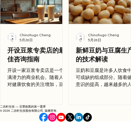
越来越多的人开始关注饮食健
口感和营养成分上有所不
康，豆浆因其低脂肪、高蛋白
选择适合的品种可以提升
的特性成为了他们的首选。 素
的风味。 浸泡与清洗 在生
食者和乳糖不耐受者：豆浆是
豆奶之前，需要将大豆浸
素食者和乳糖不耐受者的理想
水中。浸泡的时间通常为8
Chinohugo Cheng
Chinohugo Cheng
5月26日
5月26日
替代品，满足了他们对饮品的
12小时，这样可以使大豆
需求。 年轻人和学生：豆浆的
膨胀，便于后续的加工。
开设豆浆专卖店的最
新鲜豆奶与豆腐生
便捷性和多样化口味吸引了大
后，需将大豆彻底清洗，
佳咨询指南
的技术解读
量年轻消费者。 通过市场调
除杂质和异味。 磨浆 浸泡
研，您可以更好地了解目标客
的大豆需要进行磨浆。磨
开设一家豆浆专卖店是一个充
豆奶和豆腐是许多人饮食
户的需求和偏好，从而制定相
过程通常使用磨豆机，磨
满潜力的商业机会。随着人们
可或缺的组成部分。随着
应的产品和营销策略。 选址策
腻的豆浆。这个过程不仅
对健康饮食的关注增加，豆浆
意识的提高，越来越多的
略 选址是开设豆浆专卖店成功
放大豆的营养成分，还能
作为一种营养丰富的饮品，受
始关注这些食品的生产过
与否的关键因素之一。以下是
豆奶的口感。 煮浆 磨好的
到了越来越多消费者的青睐。
本文将深入探讨新鲜豆奶
一些选址时需要考虑的因素：
浆需要进行煮沸，以杀灭
然而，成功开设并运营一家豆
腐的生产技术，帮助读者
二吉軒生技 — 豆漿創業的第一選擇
人流量：选择人流量大的区
和去除豆腥味。煮浆的时
© 2026 二吉軒生技股份有限公司. 版權所有.
浆专卖店并非易事。本文将为
地理解这一过程。 豆奶的
域，如学校、商业街或社区中
温度需要控制得当，过长
您提供全面的咨询指南，帮助
过程 原料选择 豆奶的主要
心，可以提高店铺的曝光率和
高的温度可能会影响豆奶
您在这一领域取得成功。 理解
料是大豆。选择优质的大