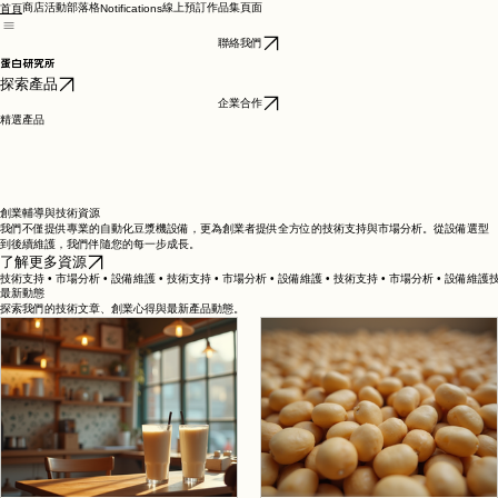
商店
活動
部落格
線上預訂
作品集頁面
首頁
Notifications
聯絡我們
蛋白研究所​
探索產品
企業合作
精選產品
創業輔導與技術資源
我們不僅提供專業的自動化豆漿機設備，更為創業者提供全方位的技術支持與市場分析。從設備選型
到後續維護，我們伴隨您的每一步成長。
了解更多資源
技術支持 • 市場分析 • 設備維護 • 技術支持 • 市場分析 • 設備維護 • 技術支持 • 市場分析 • 設備維護
最新動態
探索我們的技術文章、創業心得與最新產品動態。