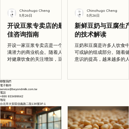
Chinohugo Cheng
Chinohugo Cheng
5月26日
5月26日
开设豆浆专卖店的最
新鲜豆奶与豆腐生
佳咨询指南
的技术解读
开设一家豆浆专卖店是一个充
豆奶和豆腐是许多人饮食
满潜力的商业机会。随着人们
可或缺的组成部分。随着
对健康饮食的关注增加，豆浆
意识的提高，越来越多的
作为一种营养丰富的饮品，受
始关注这些食品的生产过
到了越来越多消费者的青睐。
本文将深入探讨新鲜豆奶
然而，成功开设并运营一家豆
腐的生产技术，帮助读者
聯繫我們
電子郵件
浆专卖店并非易事。本文将为
地理解这一过程。 豆奶的
​service@beyondmilk.com.tw
您提供全面的咨询指南，帮助
过程 原料选择 豆奶的主要
電話
+886 933499642
您在这一领域取得成功。 理解
料是大豆。选择优质的大
地址
台北市大安區信義路二段136號3F-1
市场需求 在开设豆浆专卖店之
生产高质量豆奶的第一步
前，首先需要了解市场需求。
豆应具备以下特征： 新鲜
豆浆的消费群体主要包括以下
新鲜的大豆含有更多的营
几类： 健康意识强的消费者：
分。 品种：不同品种的大